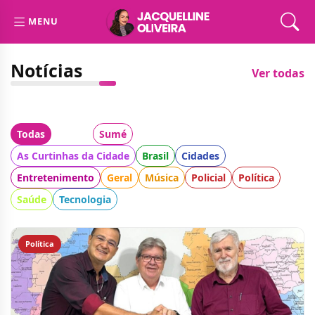
MENU
Notícias
Ver todas
Todas
Cidade:
Sumé
Categoria:
As Curtinhas da Cidade
Brasil
Cidades
Entretenimento
Geral
Música
Policial
Política
Saúde
Tecnologia
Política