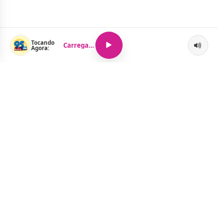
Tocando
Carregando...
Agora:
O Portal Jacquelline Oliveira nasce com a proposta de levar até
você muito mais do que notícias — aqui você encontra um
verdadeiro universo de informação, entretenimento e boa
música. Um espaço dinâmico, atualizado e pensado para quem
quer se manter por dentro de tudo o que acontece, sem abrir
mão da diversão.