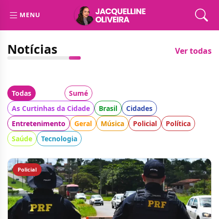
MENU
Notícias
Ver todas
Todas
Cidade:
Sumé
Categoria:
As Curtinhas da Cidade
Brasil
Cidades
Entretenimento
Geral
Música
Policial
Política
Saúde
Tecnologia
Policial