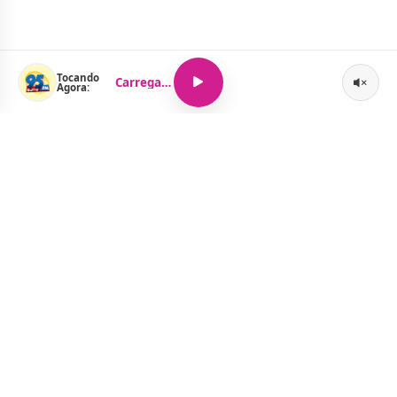
Tocando
Carregando...
Agora:
O Portal Jacquelline Oliveira nasce com a proposta de levar até
você muito mais do que notícias — aqui você encontra um
verdadeiro universo de informação, entretenimento e boa
música. Um espaço dinâmico, atualizado e pensado para quem
quer se manter por dentro de tudo o que acontece, sem abrir
mão da diversão.