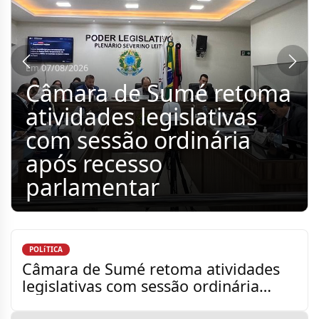
Em 06/08/2026
Monteiro alcança nota
7.0 no Ideb 2025 na
Rede Municipal de
Ensino
POLíTICA
Câmara de Sumé retoma atividades
legislativas com sessão ordinária
após recesso parlamenta