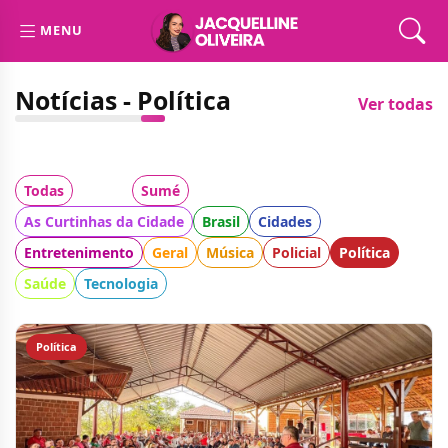
MENU
Notícias - Política
Ver todas
Todas
Cidade:
Sumé
Categoria:
As Curtinhas da Cidade
Brasil
Cidades
Entretenimento
Geral
Música
Policial
Política
Saúde
Tecnologia
Política