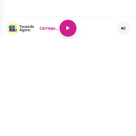
Tocando
Carregando...
Agora:
O Portal Jacquelline Oliveira nasce com a proposta de levar até
você muito mais do que notícias — aqui você encontra um
verdadeiro universo de informação, entretenimento e boa
música. Um espaço dinâmico, atualizado e pensado para quem
quer se manter por dentro de tudo o que acontece, sem abrir
mão da diversão.