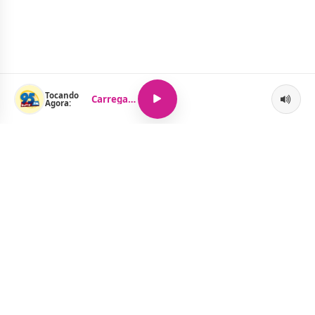
Tocando
Carregando...
Agora:
O Portal Jacquelline Oliveira nasce com a proposta de levar até
você muito mais do que notícias — aqui você encontra um
verdadeiro universo de informação, entretenimento e boa
música. Um espaço dinâmico, atualizado e pensado para quem
quer se manter por dentro de tudo o que acontece, sem abrir