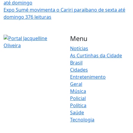
Expo Sumé movimenta o Cariri paraibano de sexta até
domingo
376 leituras
Menu
Notícias
As Curtinhas da Cidade
O Portal Jacquelline Oliveira
Brasil
nasce com a proposta de
levar até você muito mais do
Cidades
que notícias — aqui você
Entretenimento
encontra um verdadeiro
Geral
universo de informação,
Música
entretenimento e boa
Policial
música. Um espaço dinâmico,
Política
atualizado e pensado para
Saúde
quem quer se manter por
dentro de tudo o que
Tecnologia
acontece, sem abrir mão da
diversão.