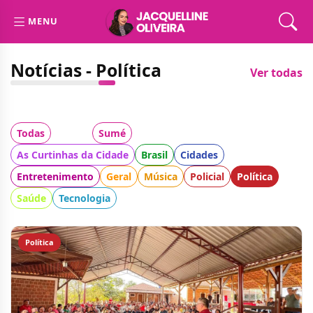
MENU
Notícias - Política
Ver todas
Todas
Cidade:
Sumé
Categoria:
As Curtinhas da Cidade
Brasil
Cidades
Entretenimento
Geral
Música
Policial
Política
Saúde
Tecnologia
Política