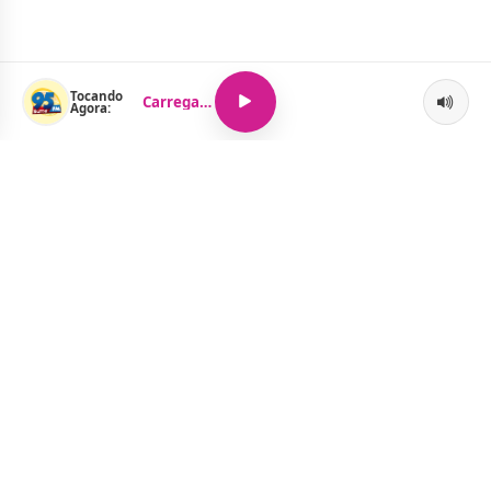
Tocando
Carregando...
Agora:
O Portal Jacquelline Oliveira nasce com a proposta de levar até
você muito mais do que notícias — aqui você encontra um
verdadeiro universo de informação, entretenimento e boa
música. Um espaço dinâmico, atualizado e pensado para quem
quer se manter por dentro de tudo o que acontece, sem abrir
mão da diversão.