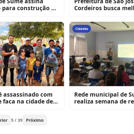
 de Sumé assina
Prefeitura de São Jo
 para construção do
Cordeiros busca mel
ro Público
na rede elétrica e a
de benefícios
Cidades
 assassinado com
Rede municipal de 
e faca na cidade de
realiza semana de r
o
com alunos do 5º an
preparação para o S
rior
5 / 39
Próximo