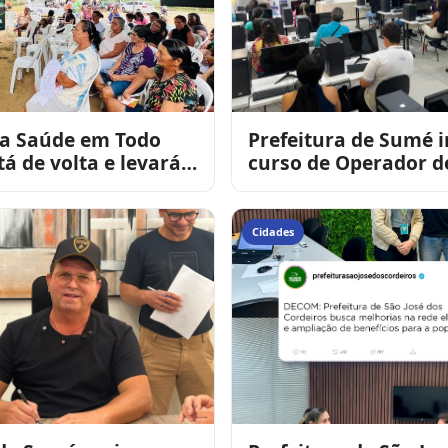
a Saúde em Todo
Prefeitura de Sumé i
tá de volta e levará
curso de Operador d
ento em saúde para
Computador em parc
 populaçã
com o Senai
Cidades