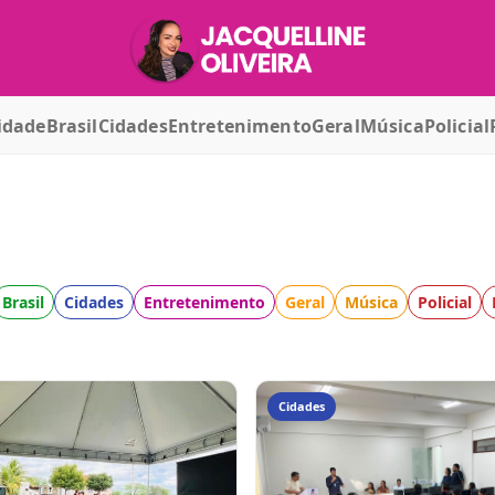
idade
Brasil
Cidades
Entretenimento
Geral
Música
Policial
Brasil
Cidades
Entretenimento
Geral
Música
Policial
Cidades