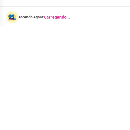
Carregando...
Tocando Agora:
Menu
Notícias
As Curtinhas 
O Portal Jacquelline Oliveira nasce com a
proposta de levar até você muito mais do que
Brasil
notícias — aqui você encontra um verdadeiro
Cidades
universo de informação, entretenimento e boa
Entreteniment
música. Um espaço dinâmico, atualizado e