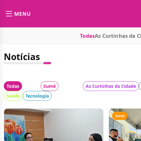
MENU
Todas
As Curtinhas da C
Notícias
Todas
Cidade:
Sumé
Categoria:
As Curtinhas da Cidade
Saúde
Tecnologia
Geral