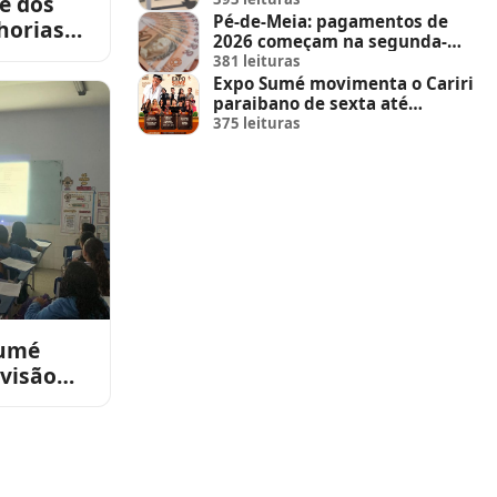
sé dos
Pé-de-Meia: pagamentos de
horias
2026 começam na segunda-
mpliação
feira (23)
381 leituras
Expo Sumé movimenta o Cariri
paraibano de sexta até
domingo
375 leituras
Sumé
evisão
o em
IAV