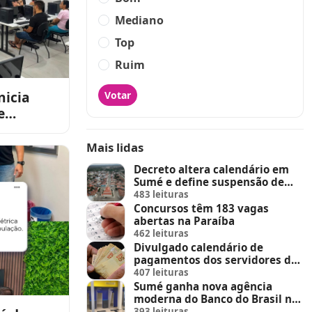
Mediano
Top
Ruim
nicia
Votar
e
eria
Mais lidas
Decreto altera calendário em
Sumé e define suspensão de
feira de animais e feriados
483 leituras
Concursos têm 183 vagas
abertas na Paraíba
462 leituras
Divulgado calendário de
pagamentos dos servidores do
Estado
407 leituras
Sumé ganha nova agência
moderna do Banco do Brasil no
Sumé Shopping
393 leituras