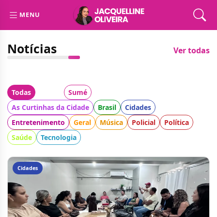
MENU
Notícias
Ver todas
Todas
Cidade:
Sumé
Categoria:
As Curtinhas da Cidade
Brasil
Cidades
Entretenimento
Geral
Música
Policial
Política
Saúde
Tecnologia
Cidades