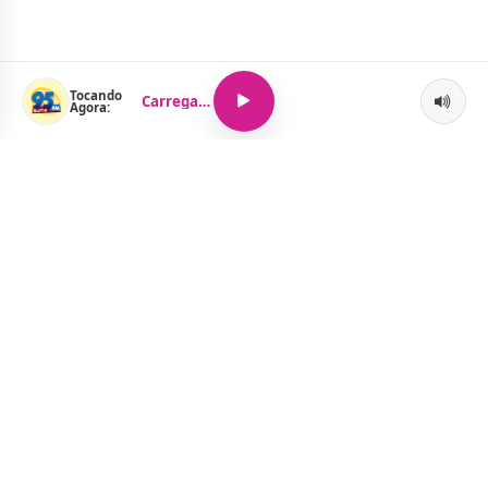
Tocando
Carregando...
Agora:
O Portal Jacquelline Oliveira nasce com a proposta de levar até
você muito mais do que notícias — aqui você encontra um
verdadeiro universo de informação, entretenimento e boa
música. Um espaço dinâmico, atualizado e pensado para quem
quer se manter por dentro de tudo o que acontece, sem abrir
mão da diversão.