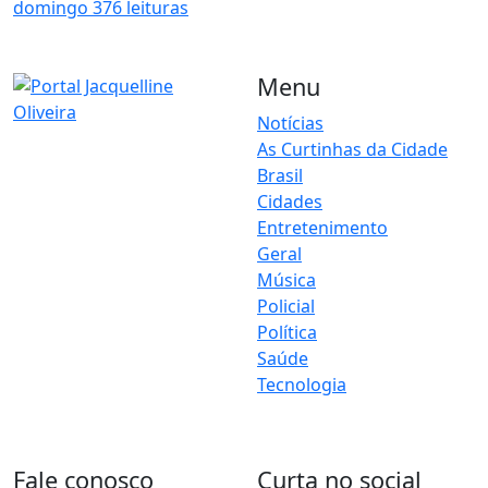
domingo
376 leituras
Menu
Notícias
As Curtinhas da Cidade
O Portal Jacquelline Oliveira
Brasil
nasce com a proposta de
levar até você muito mais do
Cidades
que notícias — aqui você
Entretenimento
encontra um verdadeiro
Geral
universo de informação,
Música
entretenimento e boa
Policial
música. Um espaço dinâmico,
Política
atualizado e pensado para
Saúde
quem quer se manter por
dentro de tudo o que
Tecnologia
acontece, sem abrir mão da
diversão.
Fale conosco
Curta no social