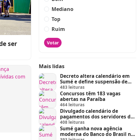
Mediano
Top
Ruim
de ser
Votar
idas de
Mais lidas
Decreto altera calendário em
Sumé e define suspensão de
feira de animais e feriados
483 leituras
Concursos têm 183 vagas
abertas na Paraíba
464 leituras
Divulgado calendário de
pagamentos dos servidores do
Estado
408 leituras
Sumé ganha nova agência
moderna do Banco do Brasil no
Sumé Shopping
393 leituras