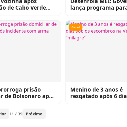
 Vozinha após
Desenrola MEI: Gove
ão de Cabo Verde
lança programa par
do o que falar
renegociar dívidas 
70% de desconto
Geral
rorroga prisão
Menino de 3 anos é
ar de Bolsonaro após
resgatado após 6 dia
te com arma
escombros na Venez
“milagre”
ior
11 / 39
Próximo