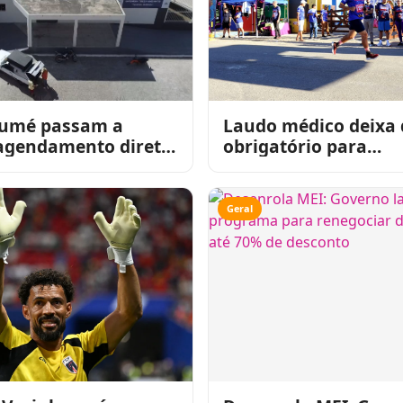
assam a
Laudo médico deixa 
 agendamento direto
obrigatório para
s laboratoriais a
participação em corr
 julho
rua na Paraíba
Geral