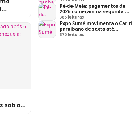
rno
Pé-de-Meia: pagamentos de
a
2026 começam na segunda-
com até
feira (23)
385 leituras
Expo Sumé movimenta o Cariri
paraibano de sexta até
domingo
375 leituras
s sob os
uela: