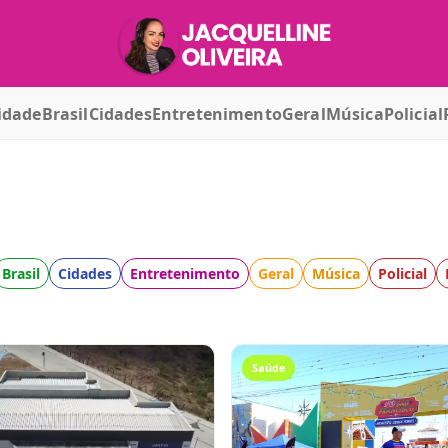
idade
Brasil
Cidades
Entretenimento
Geral
Música
Policial
Brasil
Cidades
Entretenimento
Geral
Música
Policial
Saúde