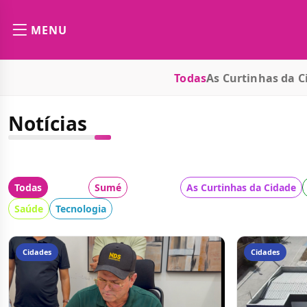
MENU
Todas
As Curtinhas da C
Notícias
Todas
Cidade:
Sumé
Categoria:
As Curtinhas da Cidade
Saúde
Tecnologia
Cidades
Cidades