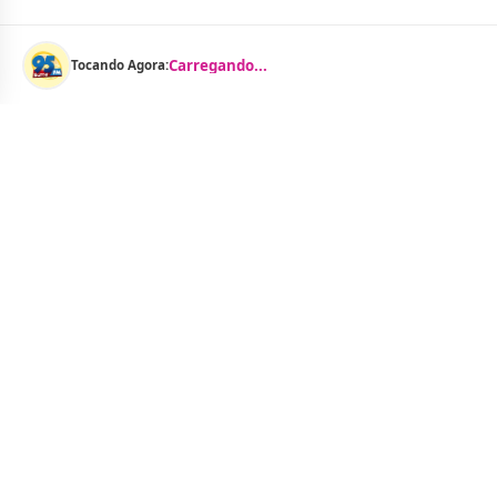
Carregando...
Tocando Agora:
Menu
Notícias
As Curtinhas 
O Portal Jacquelline Oliveira nasce com a
proposta de levar até você muito mais do que
Brasil
notícias — aqui você encontra um verdadeiro
Cidades
universo de informação, entretenimento e boa
Entreteniment
música. Um espaço dinâmico, atualizado e