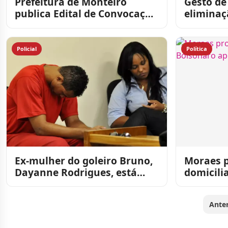
Prefeitura de Monteiro
Gesto de
publica Edital de Convocação
eliminaç
nº 008/2026 do Concurso
está dan
Público 001/2025
Policial
Política
Ex-mulher do goleiro Bruno,
Moraes p
Dayanne Rodrigues, está
domicili
desaparecida em Minas
inciden
Gerais
Anter