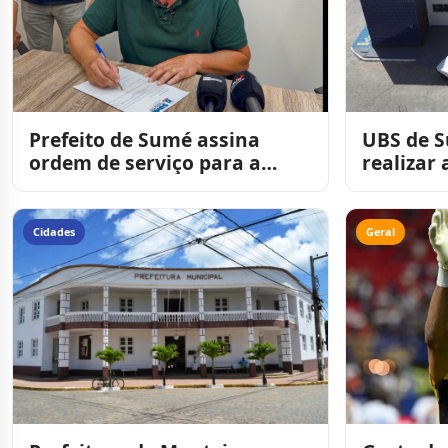
Prefeito de Sumé assina
UBS de Sumé p
ordem de serviço para a
realizar
construção de 25 casas
de exame
populares
partir de
Cidades
Geral