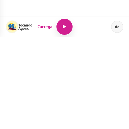
Tocando
Carregando...
Agora:
O Portal Jacquelline Oliveira nasce com a proposta de levar até
você muito mais do que notícias — aqui você encontra um
verdadeiro universo de informação, entretenimento e boa
música. Um espaço dinâmico, atualizado e pensado para quem
quer se manter por dentro de tudo o que acontece, sem abrir
mão da diversão.