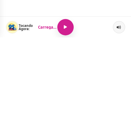
Tocando
Carregando...
Agora:
O Portal Jacquelline Oliveira nasce com a proposta de levar até
você muito mais do que notícias — aqui você encontra um
verdadeiro universo de informação, entretenimento e boa
música. Um espaço dinâmico, atualizado e pensado para quem
quer se manter por dentro de tudo o que acontece, sem abrir
mão da diversão.