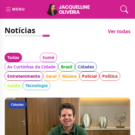
MENU
Notícias
Ver todas
Todas
Cidade:
Sumé
Categoria:
As Curtinhas da Cidade
Brasil
Cidades
Entretenimento
Geral
Música
Policial
Política
Saúde
Tecnologia
Cidades