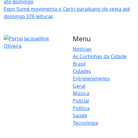
Expo Sumé movimenta o Cariri paraibano de sexta até
domingo
376 leituras
Menu
Notícias
As Curtinhas da Cidade
O Portal Jacquelline Oliveira
Brasil
nasce com a proposta de
levar até você muito mais do
Cidades
que notícias — aqui você
Entretenimento
encontra um verdadeiro
Geral
universo de informação,
Música
entretenimento e boa
Policial
música. Um espaço dinâmico,
Política
atualizado e pensado para
Saúde
quem quer se manter por
dentro de tudo o que
Tecnologia
acontece, sem abrir mão da
diversão.