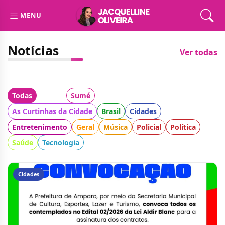
MENU
Notícias
Ver todas
Todas
Cidade:
Sumé
Categoria:
As Curtinhas da Cidade
Brasil
Cidades
Entretenimento
Geral
Música
Policial
Política
Saúde
Tecnologia
Cidades