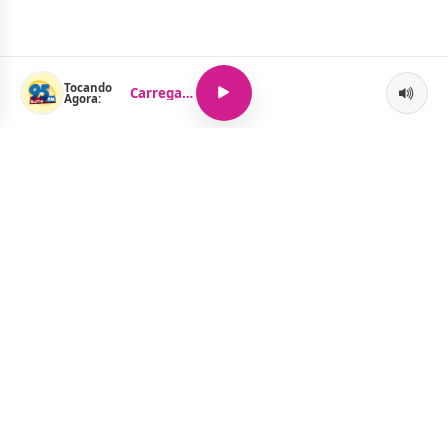
Tocando
Carregando...
Agora:
O Portal Jacquelline Oliveira nasce com a proposta de levar até
você muito mais do que notícias — aqui você encontra um
verdadeiro universo de informação, entretenimento e boa
música. Um espaço dinâmico, atualizado e pensado para quem
quer se manter por dentro de tudo o que acontece, sem abrir
mão da diversão.