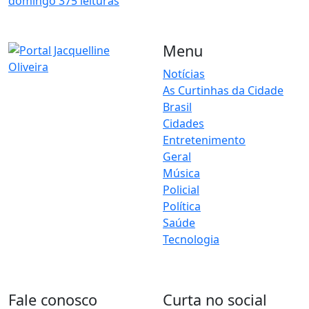
domingo
375 leituras
Menu
Notícias
As Curtinhas da Cidade
O Portal Jacquelline Oliveira
Brasil
nasce com a proposta de
levar até você muito mais do
Cidades
que notícias — aqui você
Entretenimento
encontra um verdadeiro
Geral
universo de informação,
Música
entretenimento e boa
Policial
música. Um espaço dinâmico,
Política
atualizado e pensado para
Saúde
quem quer se manter por
dentro de tudo o que
Tecnologia
acontece, sem abrir mão da
diversão.
Fale conosco
Curta no social