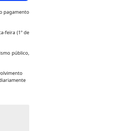
) o pagamento
a-feira (1º de
ismo público,
volvimento
 diariamente