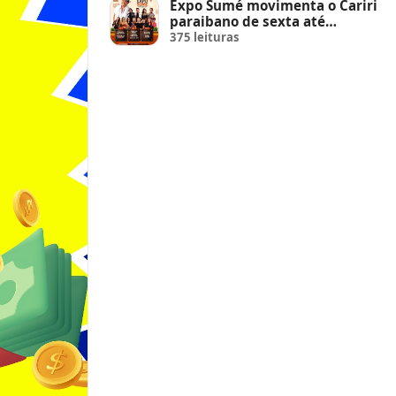
Expo Sumé movimenta o Cariri
paraibano de sexta até
domingo
375 leituras