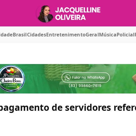
idade
Brasil
Cidades
Entretenimento
Geral
Música
Policial
 pagamento de servidores refer