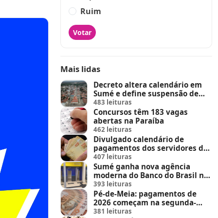
Ruim
Votar
Mais lidas
Decreto altera calendário em
Sumé e define suspensão de
feira de animais e feriados
483 leituras
Concursos têm 183 vagas
abertas na Paraíba
462 leituras
Divulgado calendário de
pagamentos dos servidores do
Estado
407 leituras
Sumé ganha nova agência
moderna do Banco do Brasil no
Sumé Shopping
393 leituras
Pé-de-Meia: pagamentos de
2026 começam na segunda-
feira (23)
381 leituras