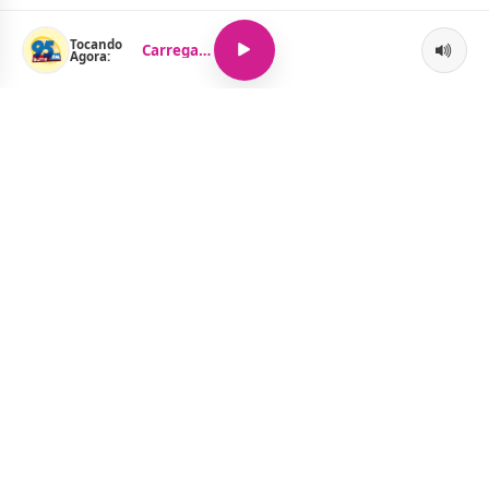
Tocando
Carregando...
Agora:
O Portal Jacquelline Oliveira nasce com a proposta de levar até
você muito mais do que notícias — aqui você encontra um
verdadeiro universo de informação, entretenimento e boa
música. Um espaço dinâmico, atualizado e pensado para quem
quer se manter por dentro de tudo o que acontece, sem abrir
mão da diversão.
Menu