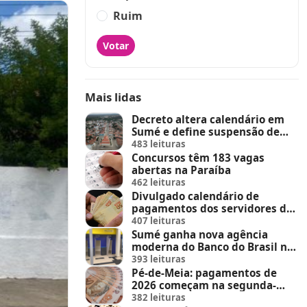
Ruim
Votar
Mais lidas
Decreto altera calendário em
Sumé e define suspensão de
feira de animais e feriados
483 leituras
Concursos têm 183 vagas
abertas na Paraíba
462 leituras
Divulgado calendário de
pagamentos dos servidores do
Estado
407 leituras
Sumé ganha nova agência
moderna do Banco do Brasil no
Sumé Shopping
393 leituras
Pé-de-Meia: pagamentos de
2026 começam na segunda-
feira (23)
382 leituras