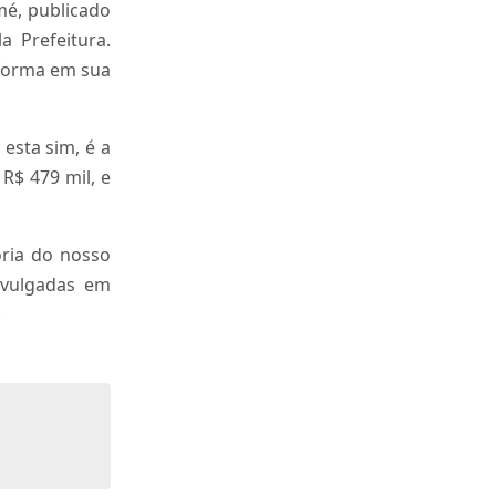
mé, publicado
a Prefeitura.
eforma em sua
esta sim, é a
R$ 479 mil, e
ria do nosso
ivulgadas em
.