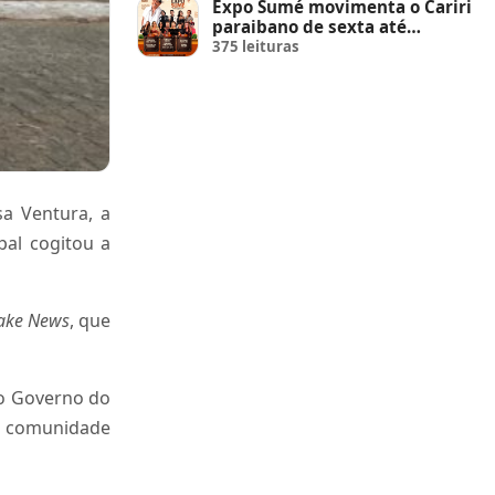
Expo Sumé movimenta o Cariri
paraibano de sexta até
domingo
375 leituras
sa Ventura, a
al cogitou a
ake News
, que
 o Governo do
a comunidade