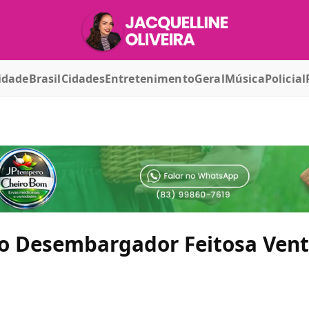
idade
Brasil
Cidades
Entretenimento
Geral
Música
Policial
io Desembargador Feitosa Ven