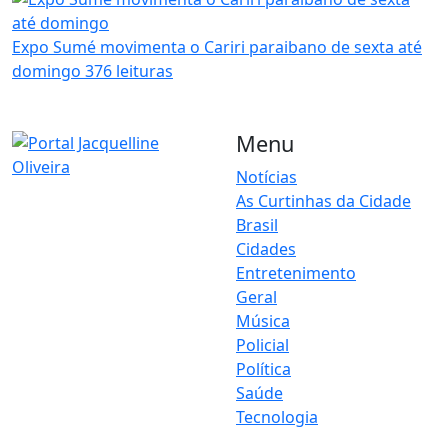
Expo Sumé movimenta o Cariri paraibano de sexta até
domingo
376 leituras
Menu
Notícias
As Curtinhas da Cidade
O Portal Jacquelline Oliveira
Brasil
nasce com a proposta de
levar até você muito mais do
Cidades
que notícias — aqui você
Entretenimento
encontra um verdadeiro
Geral
universo de informação,
Música
entretenimento e boa
Policial
música. Um espaço dinâmico,
Política
atualizado e pensado para
Saúde
quem quer se manter por
dentro de tudo o que
Tecnologia
acontece, sem abrir mão da