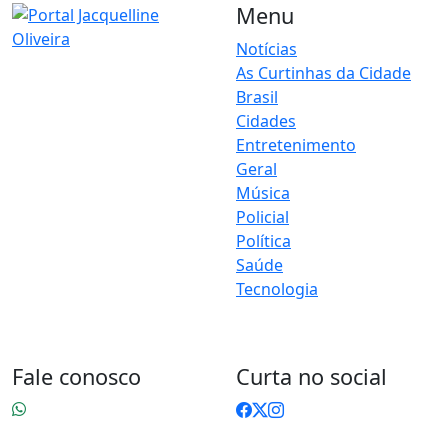
Menu
Notícias
As Curtinhas da Cidade
O Portal Jacquelline Oliveira
Brasil
nasce com a proposta de
levar até você muito mais do
Cidades
que notícias — aqui você
Entretenimento
encontra um verdadeiro
Geral
universo de informação,
Música
entretenimento e boa
Policial
música. Um espaço dinâmico,
Política
atualizado e pensado para
Saúde
quem quer se manter por
dentro de tudo o que
Tecnologia
acontece, sem abrir mão da
diversão.
Fale conosco
Curta no social
83 9 9603-0110