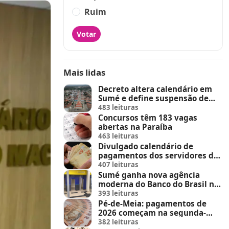
Ruim
Votar
Mais lidas
Decreto altera calendário em
Sumé e define suspensão de
feira de animais e feriados
483 leituras
Concursos têm 183 vagas
abertas na Paraíba
463 leituras
Divulgado calendário de
pagamentos dos servidores do
Estado
407 leituras
Sumé ganha nova agência
moderna do Banco do Brasil no
Sumé Shopping
393 leituras
Pé-de-Meia: pagamentos de
2026 começam na segunda-
feira (23)
382 leituras