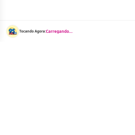
Carregando...
Tocando Agora:
Menu
Notícias
As Curtinhas 
O Portal Jacquelline Oliveira nasce com a
proposta de levar até você muito mais do que
Brasil
notícias — aqui você encontra um verdadeiro