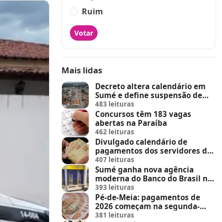
Ruim
Votar
Mais lidas
Decreto altera calendário em
Sumé e define suspensão de
feira de animais e feriados
483 leituras
Concursos têm 183 vagas
abertas na Paraíba
462 leituras
Divulgado calendário de
pagamentos dos servidores do
Estado
407 leituras
Sumé ganha nova agência
moderna do Banco do Brasil no
Sumé Shopping
393 leituras
Pé-de-Meia: pagamentos de
2026 começam na segunda-
feira (23)
381 leituras