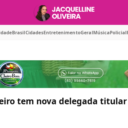
idade
Brasil
Cidades
Entretenimento
Geral
Música
Policial
iro tem nova delegada titular