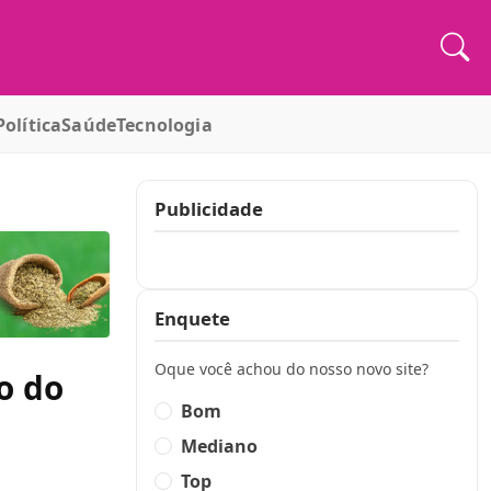
Política
Saúde
Tecnologia
Publicidade
Publicidade
Enquete
Oque você achou do nosso novo site?
o do
Bom
Mediano
Top