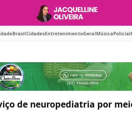
idade
Brasil
Cidades
Entretenimento
Geral
Música
Policial
viço de neuropediatria por mei