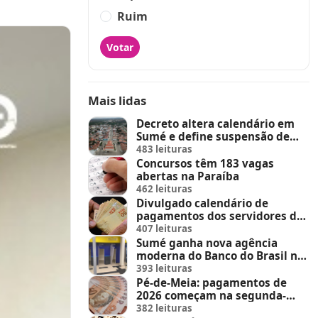
Ruim
Votar
Mais lidas
Decreto altera calendário em
Sumé e define suspensão de
feira de animais e feriados
483 leituras
Concursos têm 183 vagas
abertas na Paraíba
462 leituras
Divulgado calendário de
pagamentos dos servidores do
Estado
407 leituras
Sumé ganha nova agência
moderna do Banco do Brasil no
Sumé Shopping
393 leituras
Pé-de-Meia: pagamentos de
2026 começam na segunda-
feira (23)
382 leituras