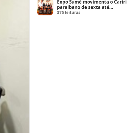
Expo Sumé movimenta o Cariri
paraibano de sexta até
domingo
375 leituras