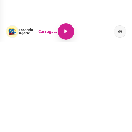
Tocando
Carregando...
Agora:
O Portal Jacquelline Oliveira nasce com a proposta de levar até
você muito mais do que notícias — aqui você encontra um
verdadeiro universo de informação, entretenimento e boa
música. Um espaço dinâmico, atualizado e pensado para quem
quer se manter por dentro de tudo o que acontece, sem abrir
mão da diversão.