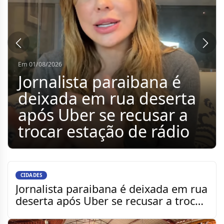
Em 01/08/2026
Vereadores representam
a Câmara de Sumé em
assinatura de contrato
para construção do
Portal de Entrada do
município
CIDADES
Jornalista paraibana é deixada em rua
deserta após Uber se recusar a trocar
estação de rád