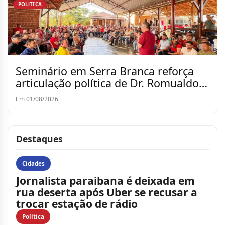
POLíTICA
Seminário em Serra Branca reforça
articulação política de Dr. Romualdo
para a reeleição
Em 01/08/2026
Destaques
Cidades
Jornalista paraibana é deixada em
rua deserta após Uber se recusar a
trocar estação de rádio
Política