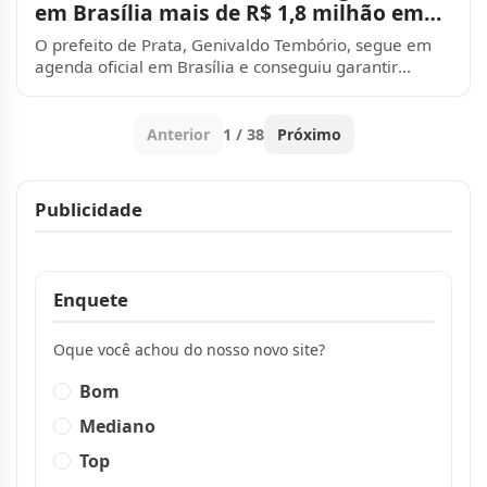
em Brasília mais de R$ 1,8 milhão em
investimentos para Pra
O prefeito de Prata, Genivaldo Tembório, segue em
agenda oficial em Brasília e conseguiu garantir
importantes recursos para o município, por...
Anterior
1 / 38
Próximo
Publicidade
Publicidade
Enquete
Oque você achou do nosso novo site?
Bom
Mediano
Top