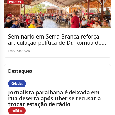
POLíTICA
Seminário em Serra Branca reforça
articulação política de Dr. Romualdo
para a reeleição
Em 01/08/2026
Destaques
Cidades
Jornalista paraibana é deixada em
rua deserta após Uber se recusar a
trocar estação de rádio
Política