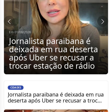
Em 01/08/2026
Vereadores representam
a Câmara de Sumé em
assinatura de contrato
para construção do
Portal de Entrada do
município
CIDADES
Jornalista paraibana é deixada em rua
deserta após Uber se recusar a trocar
estação de rád