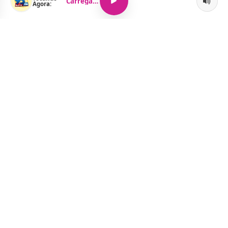
Carregando...
Agora:
O Portal Jacquelline Oliveira nasce com a proposta de levar até
você muito mais do que notícias — aqui você encontra um
verdadeiro universo de informação, entretenimento e boa
música. Um espaço dinâmico, atualizado e pensado para quem
quer se manter por dentro de tudo o que acontece, sem abrir
mão da diversão.
Menu
Notícias
As Curtinhas da Cidade