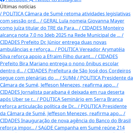
Últimas notícias
/
POLíTICA
Câmara de Sumé retoma atividades legislativas
com sessão ord...
/
GERAL
Lula nomeia Giovanna Mayer
como juíza titular do TRE da Para...
/
CIDADES
Monteiro
alcança nota 7.0 no Ideb 2025 na Rede Municipal de ...
/
CIDADES
Prefeito Dr. Júnior entrega duas novas
ambulâncias e reforça...
/
POLíTICA
Vereador Arymatéia
Silva reforça apoio a Efraim Filho durant...
/
CIDADES
Prefeito Bira Mariano entrega o nono ônibus escolar
dentro d...
/
CIDADES
Prefeitura de São José dos Cordeiros
segue com plenárias do ...
/
SUMé / POLíTICA
Presidente da
Câmara de Sumé, Jeffeson Menezes, reafirma apo...
/
CIDADES
Jornalista paraibana é deixada em rua deserta
após Uber se r...
/
POLíTICA
Seminário em Serra Branca
reforça articulação política de Dr...
/
POLíTICA
Presidente
da Câmara de Sumé, Jeffeson Menezes, reafirma apo...
/
CIDADES
Inauguração de nova agência do Banco do Brasil
reforça impor...
/
SAúDE
Campanha em Sumé reúne 214