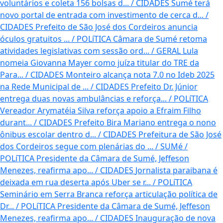
voluntários e coleta 156 bolsas d...
/
CIDADES
Sumé terá
novo portal de entrada com investimento de cerca d...
/
CIDADES
Prefeito de São José dos Cordeiros anuncia
óculos gratuitos ...
/
POLíTICA
Câmara de Sumé retoma
atividades legislativas com sessão ord...
/
GERAL
Lula
nomeia Giovanna Mayer como juíza titular do TRE da
Para...
/
CIDADES
Monteiro alcança nota 7.0 no Ideb 2025
na Rede Municipal de ...
/
CIDADES
Prefeito Dr. Júnior
entrega duas novas ambulâncias e reforça...
/
POLíTICA
Vereador Arymatéia Silva reforça apoio a Efraim Filho
durant...
/
CIDADES
Prefeito Bira Mariano entrega o nono
ônibus escolar dentro d...
/
CIDADES
Prefeitura de São José
dos Cordeiros segue com plenárias do ...
/
SUMé /
POLíTICA
Presidente da Câmara de Sumé, Jeffeson
Menezes, reafirma apo...
/
CIDADES
Jornalista paraibana é
deixada em rua deserta após Uber se r...
/
POLíTICA
Seminário em Serra Branca reforça articulação política de
Dr...
/
POLíTICA
Presidente da Câmara de Sumé, Jeffeson
Menezes, reafirma apo...
/
CIDADES
Inauguração de nova