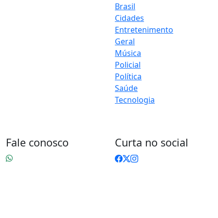
Brasil
nasce com a proposta de
levar até você muito mais do
Cidades
que notícias — aqui você
Entretenimento
encontra um verdadeiro
Geral
universo de informação,
Música
entretenimento e boa
Policial
música. Um espaço dinâmico,
Política
atualizado e pensado para
Saúde
quem quer se manter por
dentro de tudo o que
Tecnologia
acontece, sem abrir mão da
diversão.
Fale conosco
Curta no social
83 9 9603-0110
contato@jacquellineoliveira.com.br
83 9 9603-0110
Sumé