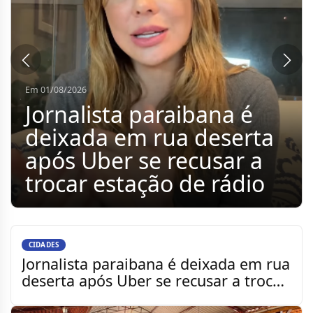
Em 01/08/2026
Vereadores representam
a Câmara de Sumé em
assinatura de contrato
para construção do
Portal de Entrada do
município
CIDADES
Jornalista paraibana é deixada em rua
deserta após Uber se recusar a trocar
estação de rád