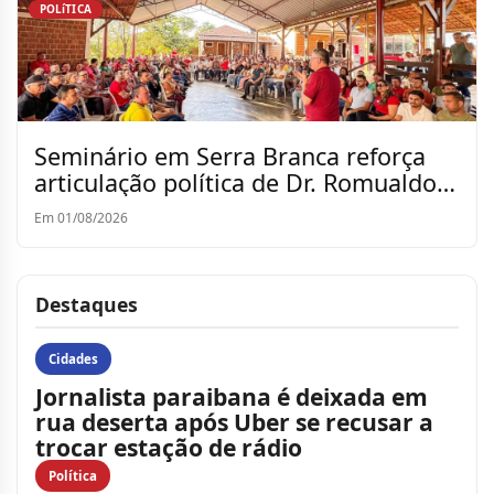
POLíTICA
Seminário em Serra Branca reforça
articulação política de Dr. Romualdo
para a reeleição
Em 01/08/2026
Destaques
Cidades
Jornalista paraibana é deixada em
rua deserta após Uber se recusar a
trocar estação de rádio
Política