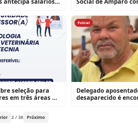
s antecipa salários e
Social de Amparo co
ecursos na economia
gestantes para enco
e
especial no CRAS
Policial
bre seleção para
Delegado aposentad
res em três áreas no
desaparecido é enco
morto em cisterna.
rior
2 / 38
Próximo