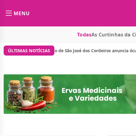
MENU
Todas
As Curtinhas da C
/
. Júnior anuncia novos investimentos para zona ru...
Mora
ÚLTIMAS NOTÍCIAS
CIDADES