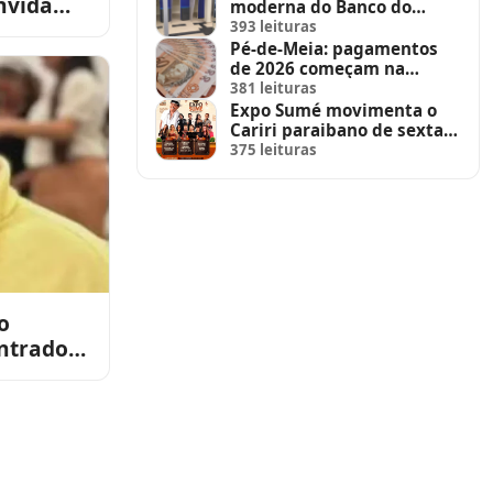
nvida
moderna do Banco do
Brasil no Sumé Shopping
ntro
393 leituras
Pé-de-Meia: pagamentos
de 2026 começam na
segunda-feira (23)
381 leituras
Expo Sumé movimenta o
Cariri paraibano de sexta
até domingo
375 leituras
o
ntrado