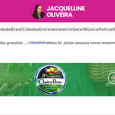
idade
Brasil
Cidades
Entretenimento
Geral
Música
Policial
/
dores de Pedra Lavrada apresentam demandas durante plená...