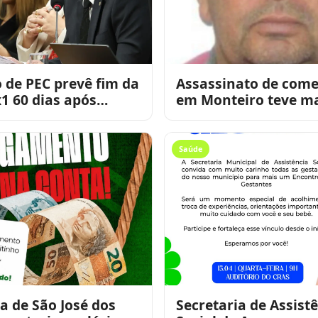
o de PEC prevê fim da
Assassinato de come
x1 60 dias após
em Monteiro teve ma
ação
disparos e retirada 
câmera da residên
Saúde
ra de São José dos
Secretaria de Assist