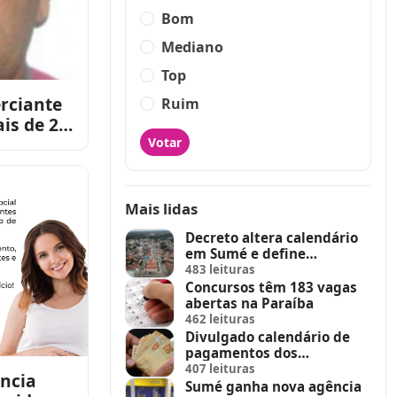
Bom
Mediano
Top
rciante
Ruim
is de 20
de
Votar
Mais lidas
Decreto altera calendário
em Sumé e define
suspensão de feira de
483 leituras
animais e feriados
Concursos têm 183 vagas
abertas na Paraíba
462 leituras
Divulgado calendário de
pagamentos dos
servidores do Estado
407 leituras
ência
Sumé ganha nova agência