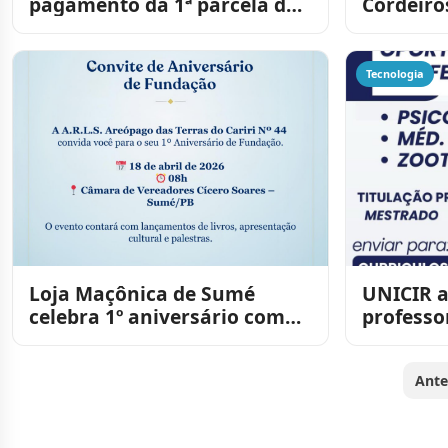
pagamento da 1ª parcela do
Cordeiro
13º salário dos servidores
injeta r
local ant
Tecnologia
Loja Maçônica de Sumé
UNICIR a
celebra 1º aniversário com
professo
programação cultural e ação
Cariri
social no próximo
Ante