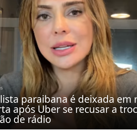
Em 0
V
aibana é deixada em rua
S
er se recusar a trocar
c
io
m