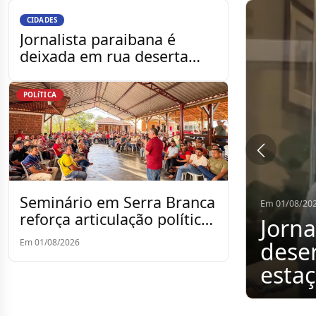
CIDADES
Jornalista paraibana é
deixada em rua deserta
após Uber se recusar a
trocar estação de rád
POLíTICA
Seminário em Serra Branca
Em 01/08/2026
reforça articulação política
Jornalista par
de Dr. Romualdo para a
Em 01/08/2026
deserta após Ub
reeleição
estação de rád