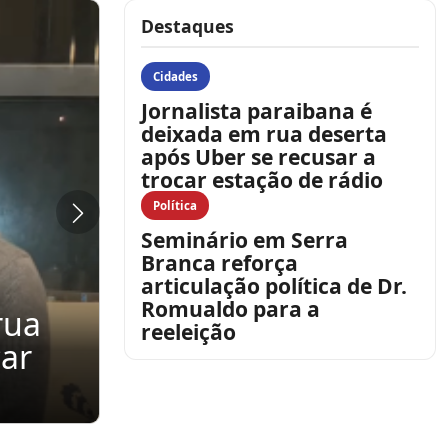
Destaques
Cidades
Jornalista paraibana é
deixada em rua deserta
após Uber se recusar a
trocar estação de rádio
Política
Seminário em Serra
1/08/2026
Branca reforça
ereadores representam a Câm
articulação política de Dr.
Romualdo para a
umé em assinatura de contrat
reeleição
onstrução do Portal de Entrad
unicípio