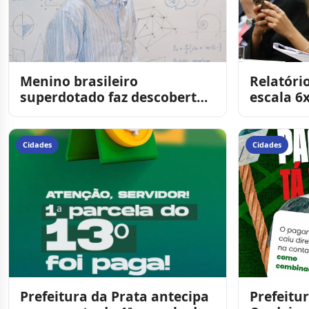
Menino brasileiro
Relatóri
superdotado faz descoberta
escala 6
de matemática que será
promulg
apresentada na Bienal
Cidades
Cidades
Prefeitura da Prata antecipa
Prefeitu