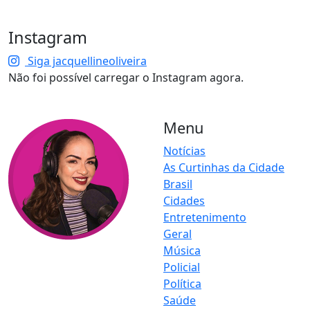
Instagram
Siga jacquellineoliveira
Não foi possível carregar o Instagram agora.
Menu
Notícias
As Curtinhas da Cidade
Brasil
Cidades
Entretenimento
Geral
Música
O Portal Jacquelline Oliveira
Policial
nasce com a proposta de
Política
levar até você muito mais do
Saúde
que notícias — aqui você