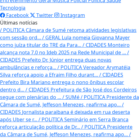
Entretenimento
Geral
Música
Policial
Política
Saúde
Tecnologia
Facebook
Twitter
Instagram
Últimas notícias
/
POLíTICA
Câmara de Sumé retoma atividades legislativas
com sessão ord...
/
GERAL
Lula nomeia Giovanna Mayer
como juíza titular do TRE da Para...
/
CIDADES
Monteiro
alcança nota 7.0 no Ideb 2025 na Rede Municipal de ...
/
CIDADES
Prefeito Dr. Júnior entrega duas novas
ambulâncias e reforça...
/
POLíTICA
Vereador Arymatéia
Silva reforça apoio a Efraim Filho durant...
/
CIDADES
Prefeito Bira Mariano entrega o nono ônibus escolar
dentro d...
/
CIDADES
Prefeitura de São José dos Cordeiros
segue com plenárias do ...
/
SUMé / POLíTICA
Presidente da
Câmara de Sumé, Jeffeson Menezes, reafirma apo...
/
CIDADES
Jornalista paraibana é deixada em rua deserta
após Uber se r...
/
POLíTICA
Seminário em Serra Branca
reforça articulação política de Dr...
/
POLíTICA
Presidente
da Câmara de Sumé, Jeffeson Menezes, reafirma apo...
/