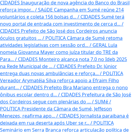
CIDADES
Inauguração de nova agência do Banco do Brasil
reforça impor...
/
SAúDE
Campanha em Sumé reúne 214
voluntários e coleta 156 bolsas d...
/
CIDADES
Sumé terá
novo portal de entrada com investimento de cerca d...
/
CIDADES
Prefeito de São José dos Cordeiros anuncia
óculos gratuitos ...
/
POLíTICA
Câmara de Sumé retoma
atividades legislativas com sessão ord...
/
GERAL
Lula
nomeia Giovanna Mayer como juíza titular do TRE da
Para...
/
CIDADES
Monteiro alcança nota 7.0 no Ideb 2025
na Rede Municipal de ...
/
CIDADES
Prefeito Dr. Júnior
entrega duas novas ambulâncias e reforça...
/
POLíTICA
Vereador Arymatéia Silva reforça apoio a Efraim Filho
durant...
/
CIDADES
Prefeito Bira Mariano entrega o nono
ônibus escolar dentro d...
/
CIDADES
Prefeitura de São José
dos Cordeiros segue com plenárias do ...
/
SUMé /
POLíTICA
Presidente da Câmara de Sumé, Jeffeson
Menezes, reafirma apo...
/
CIDADES
Jornalista paraibana é
deixada em rua deserta após Uber se r...
/
POLíTICA
Seminário em Serra Branca reforça articulação política de