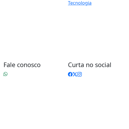
Tecnologia
encontra um verdadeiro
universo de informação,
entretenimento e boa
música. Um espaço dinâmico,
atualizado e pensado para
quem quer se manter por
dentro de tudo o que
acontece, sem abrir mão da
diversão.
Fale conosco
Curta no social
83 9 9603-0110
contato@jacquellineoliveira.com.br
83 9 9603-0110
Sumé
© 2026 Portal Jacquelline Oliveira. Todos os direitos