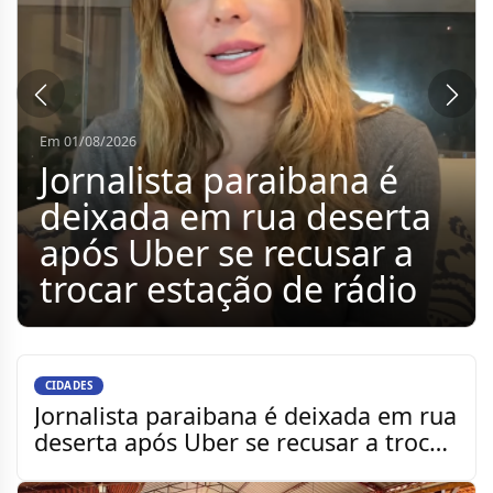
Em 01/08/2026
Vereadores representam
a Câmara de Sumé em
assinatura de contrato
para construção do
Portal de Entrada do
município
CIDADES
Jornalista paraibana é deixada em rua
deserta após Uber se recusar a trocar
estação de rád