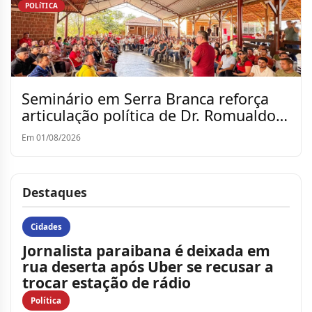
POLíTICA
Seminário em Serra Branca reforça
articulação política de Dr. Romualdo
para a reeleição
Em 01/08/2026
Destaques
Cidades
Jornalista paraibana é deixada em
rua deserta após Uber se recusar a
trocar estação de rádio
Política