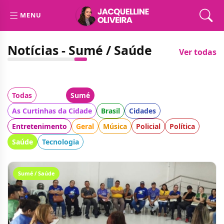
MENU
Notícias - Sumé / Saúde
Ver todas
Todas
Cidade:
Sumé
Categoria:
As Curtinhas da Cidade
Brasil
Cidades
Entretenimento
Geral
Música
Policial
Política
Saúde
Tecnologia
Sumé / Saúde