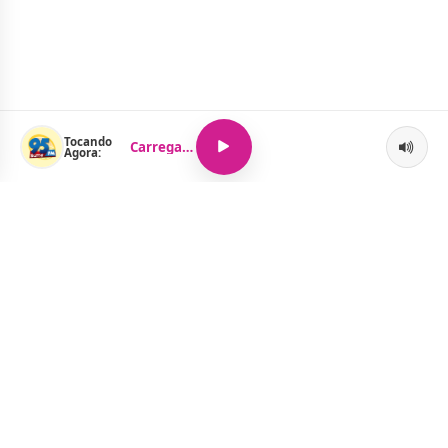
Tocando
Carregando...
Agora:
O Portal Jacquelline Oliveira nasce com a proposta de levar até
você muito mais do que notícias — aqui você encontra um
verdadeiro universo de informação, entretenimento e boa
música. Um espaço dinâmico, atualizado e pensado para quem
quer se manter por dentro de tudo o que acontece, sem abrir