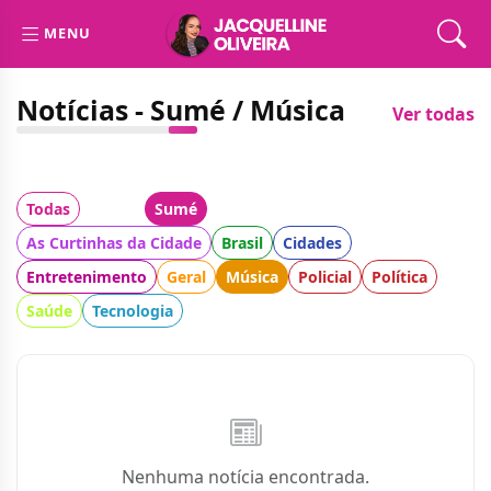
MENU
Notícias - Sumé / Música
Ver todas
Todas
Cidade:
Sumé
Categoria:
As Curtinhas da Cidade
Brasil
Cidades
Entretenimento
Geral
Música
Policial
Política
Saúde
Tecnologia
Nenhuma notícia encontrada.