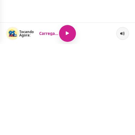
Tocando
Carregando...
Agora:
O Portal Jacquelline Oliveira nasce com a proposta de levar até
você muito mais do que notícias — aqui você encontra um
verdadeiro universo de informação, entretenimento e boa
música. Um espaço dinâmico, atualizado e pensado para quem
quer se manter por dentro de tudo o que acontece, sem abrir
mão da diversão.