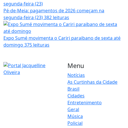
Pé-de-Meia: pagamentos de 2026 começam na
segunda-feira (23)
382 leituras
Expo Sumé movimenta o Cariri paraibano de sexta até
domingo
375 leituras
Menu
Notícias
As Curtinhas da Cidade
O Portal Jacquelline Oliveira
Brasil
nasce com a proposta de
levar até você muito mais do
Cidades
que notícias — aqui você
Entretenimento
encontra um verdadeiro
Geral
universo de informação,
Música
entretenimento e boa
Policial
música. Um espaço dinâmico,