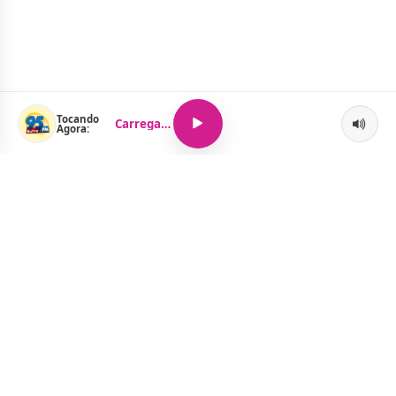
Tocando
Carregando...
Agora:
O Portal Jacquelline Oliveira nasce com a proposta de levar até
você muito mais do que notícias — aqui você encontra um
verdadeiro universo de informação, entretenimento e boa
música. Um espaço dinâmico, atualizado e pensado para quem
quer se manter por dentro de tudo o que acontece, sem abrir