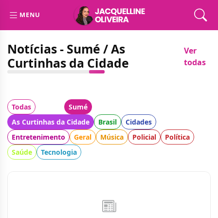
MENU
Notícias - Sumé / As
Ver
Curtinhas da Cidade
todas
Todas
Cidade:
Sumé
Categoria:
As Curtinhas da Cidade
Brasil
Cidades
Entretenimento
Geral
Música
Policial
Política
Saúde
Tecnologia