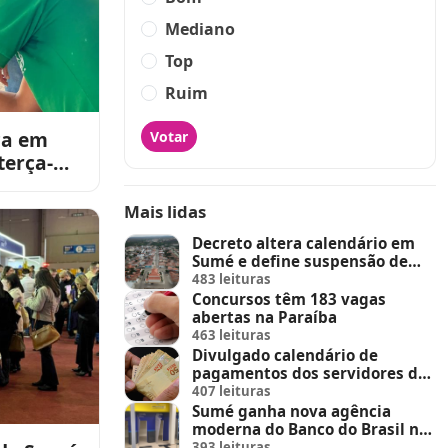
Mediano
Top
Ruim
ca em
Votar
erça-
Mais lidas
Decreto altera calendário em
Sumé e define suspensão de
feira de animais e feriados
483 leituras
Concursos têm 183 vagas
abertas na Paraíba
463 leituras
Divulgado calendário de
pagamentos dos servidores do
Estado
407 leituras
Sumé ganha nova agência
moderna do Banco do Brasil no
Sumé Shopping
393 leituras