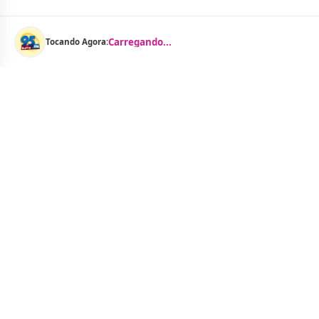
Carregando...
Tocando Agora:
Menu
Notícias
As Curtinhas 
O Portal Jacquelline Oliveira nasce com a
proposta de levar até você muito mais do que
Brasil
notícias — aqui você encontra um verdadeiro
Cidades
universo de informação, entretenimento e boa
Entreteniment
música. Um espaço dinâmico, atualizado e