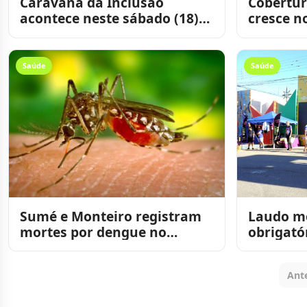
Caravana da Inclusão
Cobertur
acontece neste sábado (18)
cresce no
em Sumé com apoio de
Michel Henrique e Arymatéi
Saúde
Saúde
Sumé e Monteiro registram
Laudo mé
mortes por dengue no
obrigató
primeiro semestre de 2026
particip
rua na P
Ante