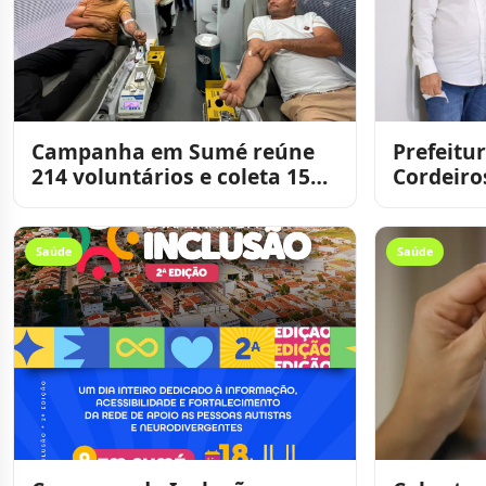
Campanha em Sumé reúne
Prefeitu
214 voluntários e coleta 156
Cordeiro
bolsas de sangue
consulta
para alu
Saúde
Saúde