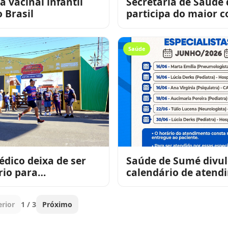
a vacinal infantil
Secretária de Saúde
 Brasil
participa do maior 
de saúde pública do
busca novo
Saúde
dico deixa de ser
Saúde de Sumé divu
rio para
calendário de atend
ação em corridas de
especializados do m
araíba
junho
rior
1 / 3
Próximo