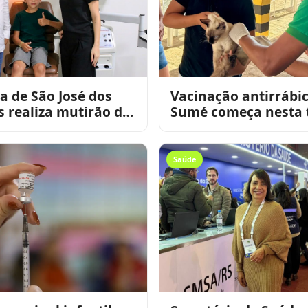
ra de São José dos
Vacinação antirrábi
s realiza mutirão de
Sumé começa nesta t
s oftalmológicas
feira na zona rural
nos da
Saúde