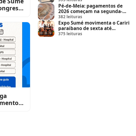
 de Sumé
Pé-de-Meia: pagamentos de
congresso
2026 começam na segunda-
 mundo e
feira (23)
382 leituras
Expo Sumé movimenta o Cariri
paraibano de sexta até
domingo
375 leituras
lga
imentos
ês de