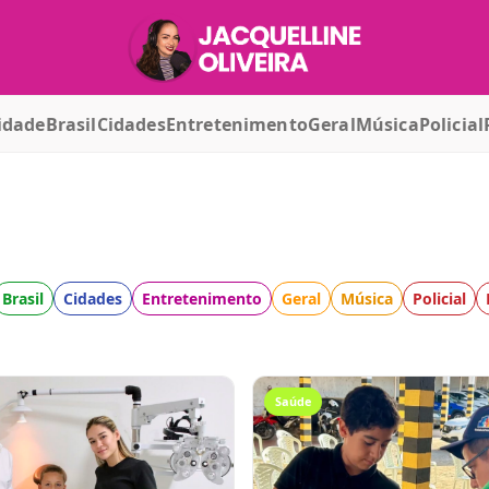
idade
Brasil
Cidades
Entretenimento
Geral
Música
Policial
Brasil
Cidades
Entretenimento
Geral
Música
Policial
Saúde