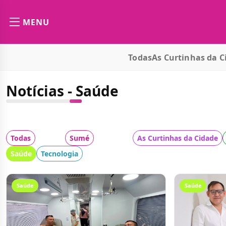
MENU
Todas
As Curtinhas da C
Notícias - Saúde
Todas
Cidade:
Sumé
Categoria:
As Curtinhas da Cidade
Saúde
Tecnologia
Saúde
Saúde