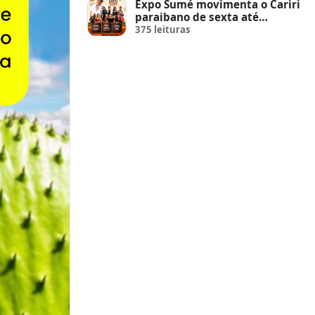
Expo Sumé movimenta o Cariri
paraibano de sexta até
domingo
375 leituras