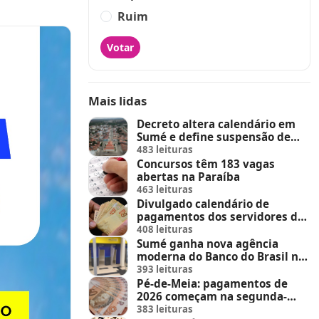
Ruim
Votar
Mais lidas
Decreto altera calendário em
Sumé e define suspensão de
feira de animais e feriados
483 leituras
Concursos têm 183 vagas
abertas na Paraíba
463 leituras
Divulgado calendário de
pagamentos dos servidores do
Estado
408 leituras
Sumé ganha nova agência
moderna do Banco do Brasil no
Sumé Shopping
393 leituras
Pé-de-Meia: pagamentos de
2026 começam na segunda-
feira (23)
383 leituras