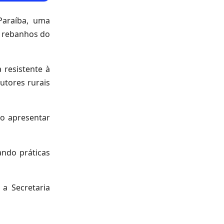
Paraíba, uma
s rebanhos do
 resistente à
utores rurais
io apresentar
ndo práticas
a Secretaria