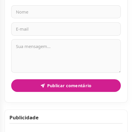
Nome
E-mail
Mensagem
Publicar comentário
Publicidade
Publicidade