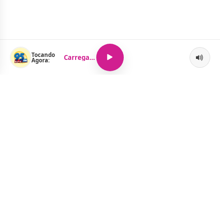
Tocando
Carregando...
Agora:
O Portal Jacquelline Oliveira nasce com a proposta de levar até
você muito mais do que notícias — aqui você encontra um
verdadeiro universo de informação, entretenimento e boa
música. Um espaço dinâmico, atualizado e pensado para quem
quer se manter por dentro de tudo o que acontece, sem abrir
mão da diversão.