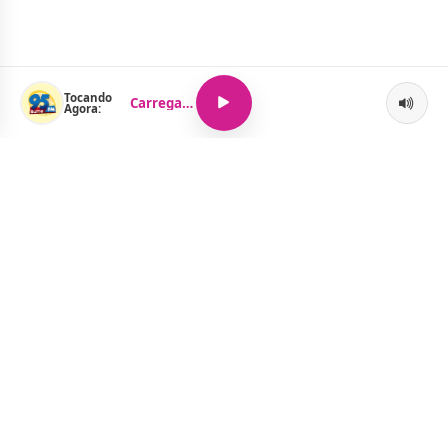
Tocando
Carregando...
Agora:
O Portal Jacquelline Oliveira nasce com a proposta de levar até
você muito mais do que notícias — aqui você encontra um
verdadeiro universo de informação, entretenimento e boa
música. Um espaço dinâmico, atualizado e pensado para quem
quer se manter por dentro de tudo o que acontece, sem abrir
mão da diversão.