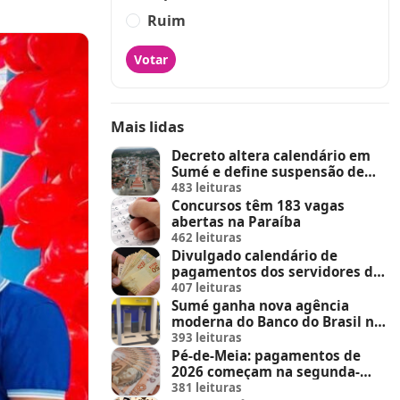
Ruim
Votar
Mais lidas
Decreto altera calendário em
Sumé e define suspensão de
feira de animais e feriados
483 leituras
Concursos têm 183 vagas
abertas na Paraíba
462 leituras
Divulgado calendário de
pagamentos dos servidores do
Estado
407 leituras
Sumé ganha nova agência
moderna do Banco do Brasil no
Sumé Shopping
393 leituras
Pé-de-Meia: pagamentos de
2026 começam na segunda-
feira (23)
381 leituras