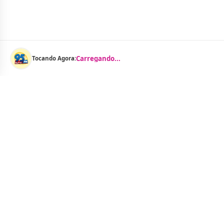
Carregando...
Tocando Agora:
Menu
Notícias
As Curtinhas 
O Portal Jacquelline Oliveira nasce com a
proposta de levar até você muito mais do que
Brasil