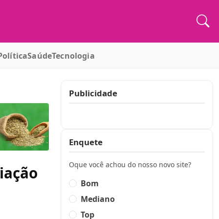
Política
Saúde
Tecnologia
Publicidade
Publicidade
Enquete
Oque você achou do nosso novo site?
liação
Bom
Mediano
Top