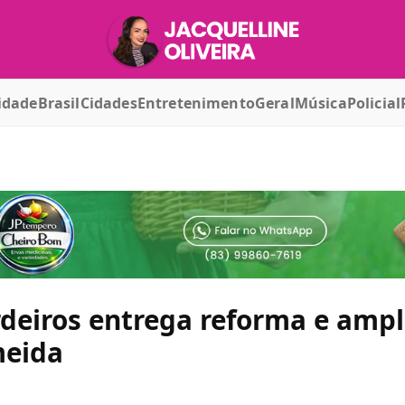
idade
Brasil
Cidades
Entretenimento
Geral
Música
Policial
rdeiros entrega reforma e amp
meida