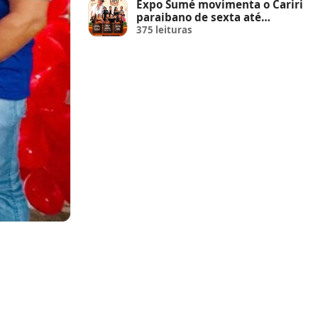
Expo Sumé movimenta o Cariri
paraibano de sexta até
domingo
375 leituras