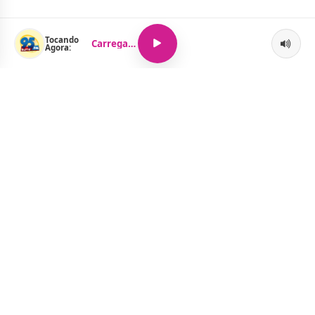
Tocando
Carregando...
Agora:
O Portal Jacquelline Oliveira nasce com a proposta de levar até
você muito mais do que notícias — aqui você encontra um
verdadeiro universo de informação, entretenimento e boa
música. Um espaço dinâmico, atualizado e pensado para quem
quer se manter por dentro de tudo o que acontece, sem abrir
mão da diversão.
Menu