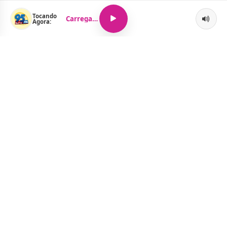
Tocando
Carregando...
Agora:
O Portal Jacquelline Oliveira nasce com a proposta de levar até
você muito mais do que notícias — aqui você encontra um
verdadeiro universo de informação, entretenimento e boa
música. Um espaço dinâmico, atualizado e pensado para quem
quer se manter por dentro de tudo o que acontece, sem abrir
mão da diversão.
Menu