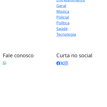
encontra um verdadeiro
Geral
universo de informação,
Música
entretenimento e boa
Policial
música. Um espaço dinâmico,
Política
atualizado e pensado para
Saúde
quem quer se manter por
dentro de tudo o que
Tecnologia
acontece, sem abrir mão da
diversão.
Fale conosco
Curta no social
83 9 9603-0110
contato@jacquellineoliveira.com.br
83 9 9603-0110
Sumé
© 2026 Portal Jacquelline Oliveira. Todos os direitos