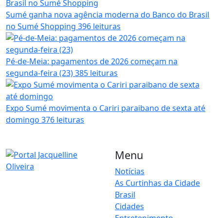
Sumé ganha nova agência moderna do Banco do Brasil
no Sumé Shopping
396 leituras
Pé-de-Meia: pagamentos de 2026 começam na
segunda-feira (23)
385 leituras
Expo Sumé movimenta o Cariri paraibano de sexta até
domingo
376 leituras
Menu
Notícias
As Curtinhas da Cidade
O Portal Jacquelline Oliveira
Brasil
nasce com a proposta de
levar até você muito mais do
Cidades
que notícias — aqui você
Entretenimento