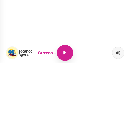
Tocando
Carregando...
Agora:
O Portal Jacquelline Oliveira nasce com a proposta de levar até
você muito mais do que notícias — aqui você encontra um
verdadeiro universo de informação, entretenimento e boa