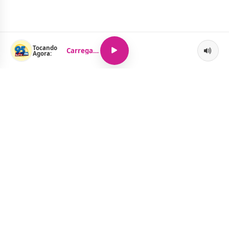
Tocando
Carregando...
Agora:
O Portal Jacquelline Oliveira nasce com a proposta de levar até
você muito mais do que notícias — aqui você encontra um
verdadeiro universo de informação, entretenimento e boa
música. Um espaço dinâmico, atualizado e pensado para quem
quer se manter por dentro de tudo o que acontece, sem abrir
mão da diversão.