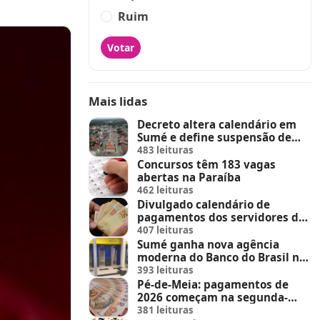
Ruim
Votar
Mais lidas
Decreto altera calendário em
Sumé e define suspensão de
feira de animais e feriados
483 leituras
Concursos têm 183 vagas
abertas na Paraíba
462 leituras
Divulgado calendário de
pagamentos dos servidores do
Estado
407 leituras
Sumé ganha nova agência
moderna do Banco do Brasil no
Sumé Shopping
393 leituras
Pé-de-Meia: pagamentos de
2026 começam na segunda-
feira (23)
381 leituras