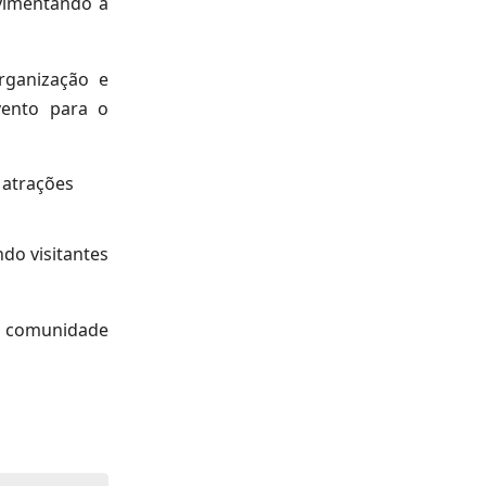
ovimentando a
rganização e
vento para o
 atrações
do visitantes
a comunidade