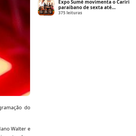
Expo Sumé movimenta o Cariri
paraibano de sexta até
domingo
375 leituras
ogramação do
Mano Walter e