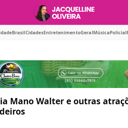
idade
Brasil
Cidades
Entretenimento
Geral
Música
Policial
cia Mano Walter e outras atraç
deiros