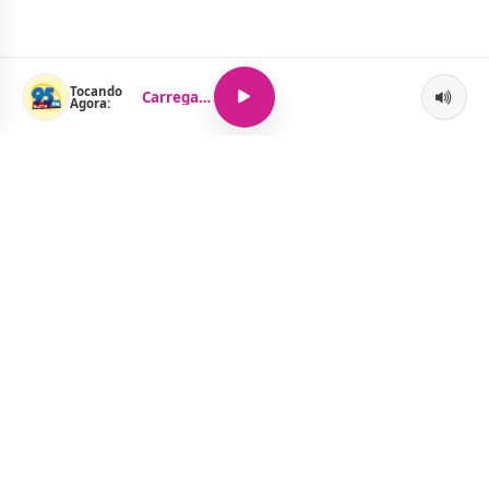
Tocando
Carregando...
Agora:
O Portal Jacquelline Oliveira nasce com a proposta de levar até
você muito mais do que notícias — aqui você encontra um
verdadeiro universo de informação, entretenimento e boa
música. Um espaço dinâmico, atualizado e pensado para quem
quer se manter por dentro de tudo o que acontece, sem abrir
mão da diversão.